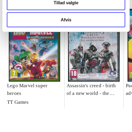
Tillad valgte
Afvis
Lego Marvel super
Assassin's creed - birth
Pa
heroes
of a new world - the
ad
American saga
TT Games