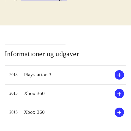
navn. Handlingen udspiller sig
mellem de to første sæsoner af
serien. De unge og forholdsvis
ukendte helte er i gang med en
uddannelse, hvor de som mentorer
har fx Batman og Superman. En
videnskabskvinde forsvinder under
Informationer og udgaver
en ekspedition, og det er Young
Justices opgave at finde hende. Et
Playstation 3
2013
ungt team af superhelte-aspiranter
samles, undersøger sagen og snart er
de blandet ind i en længere række
Xbox 360
2013
sager, hvor der skal nedkæmpes
utallige håndlangere og et dusin
Xbox 360
2013
vaskeægte superskurke. På
missionerne arbejder man med tre