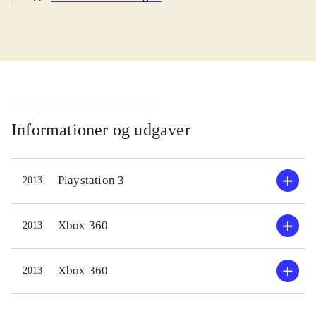
navn. Handlingen udspiller sig
mellem de to første sæsoner af
serien. De unge og forholdsvis
ukendte helte er i gang med en
uddannelse, hvor de som mentorer
har fx Batman og Superman. En
videnskabskvinde forsvinder under
Informationer og udgaver
en ekspedition, og det er Young
Justices opgave at finde hende. Et
Playstation 3
2013
ungt team af superhelte-aspiranter
samles, undersøger sagen og snart er
de blandet ind i en længere række
Xbox 360
2013
sager, hvor der skal nedkæmpes
utallige håndlangere og et dusin
Xbox 360
2013
vaskeægte superskurke. På
missionerne arbejder man med tre