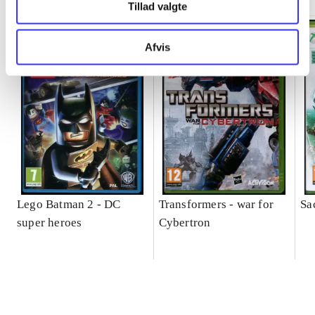
Tillad valgte
Afvis
Lego Batman 2 - DC
Transformers - war for
Sa
super heroes
Cybertron