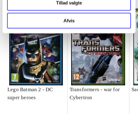
Tillad valgte
Afvis
Lego Batman 2 - DC
Transformers - war for
Sa
super heroes
Cybertron