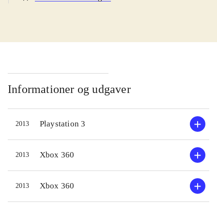
navn. Handlingen udspiller sig
mellem de to første sæsoner af
serien. De unge og forholdsvis
ukendte helte er i gang med en
uddannelse, hvor de som mentorer
har fx Batman og Superman. En
videnskabskvinde forsvinder under
Informationer og udgaver
en ekspedition, og det er Young
Justices opgave at finde hende. Et
Playstation 3
2013
ungt team af superhelte-aspiranter
samles, undersøger sagen og snart er
de blandet ind i en længere række
Xbox 360
2013
sager, hvor der skal nedkæmpes
utallige håndlangere og et dusin
Xbox 360
2013
vaskeægte superskurke. På
missionerne arbejder man med tre