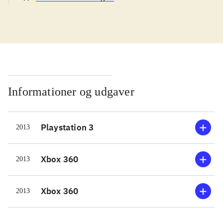
navn. Handlingen udspiller sig
mellem de to første sæsoner af
serien. De unge og forholdsvis
ukendte helte er i gang med en
uddannelse, hvor de som mentorer
har fx Batman og Superman. En
videnskabskvinde forsvinder under
Informationer og udgaver
en ekspedition, og det er Young
Justices opgave at finde hende. Et
Playstation 3
2013
ungt team af superhelte-aspiranter
samles, undersøger sagen og snart er
de blandet ind i en længere række
Xbox 360
2013
sager, hvor der skal nedkæmpes
utallige håndlangere og et dusin
Xbox 360
2013
vaskeægte superskurke. På
missionerne arbejder man med tre