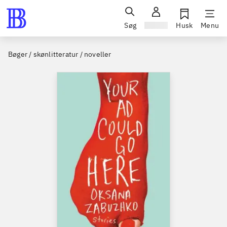
Søg
Log ind
Husk
Menu
Bøger / skønlitteratur / noveller