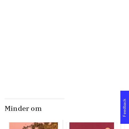
...
...
...
...
Feedback
Minder om