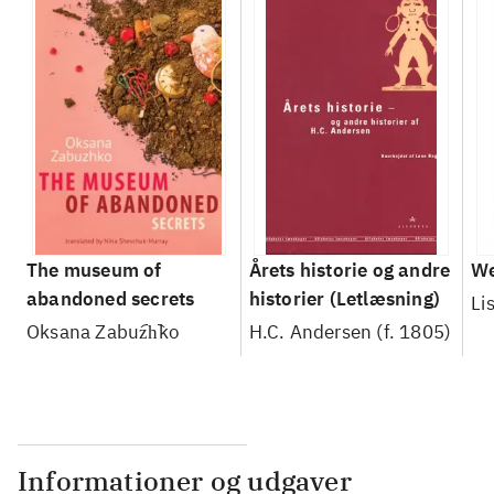
The museum of
Årets historie og andre
We
abandoned secrets
historier (Letlæsning)
Li
Oksana Zabuz︠h︡ko
H.C. Andersen (f. 1805)
Informationer og udgaver