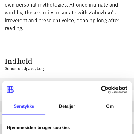
own personal mythologies. At once intimate and
worldly, these stories resonate with Zabuzhko's
irreverent and prescient voice, echoing long after
reading.
Indhold
Seneste udgave, bog
Oh sister, my sister
Girls
Samtykke
Detaljer
Om
The tale of the Guelder rose flute
I, Milena
Hjemmesiden bruger cookies
An album for Gustav