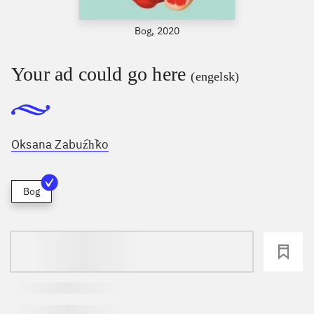
Bog, 2020
Your ad could go here
(engelsk)
Oksana Zabuz︠h︡ko
Bog
loading