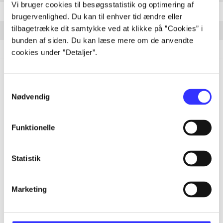
Vi bruger cookies til besøgsstatistik og optimering af
Your ad could go here
brugervenlighed. Du kan til enhver tid ændre eller
tilbagetrække dit samtykke ved at klikke på ”Cookies” i
The tennis instructor
bunden af siden. Du kan læse mere om de anvendte
No entry to the performance hall after the third bell
cookies under ”Detaljer”.
Samtykkevalg
Nødvendig
Tidsskrift
Funktionelle
Artiklen er en del af
lorem ipsum dolor sit amet ...
Statistik
Tidsskrift
Artiklerne i
handler ofte om
Marketing