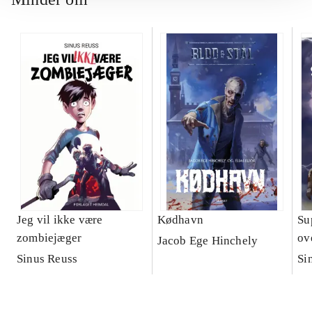
Jeg vil ikke være
Kødhavn
Su
zombiejæger
ov
Jacob Ege Hinchely
Sinus Reuss
Si