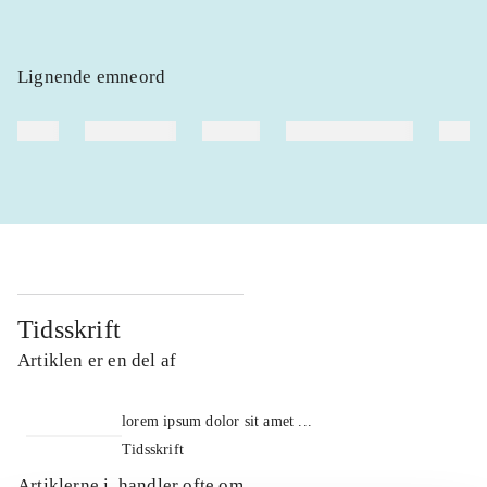
Lignende emneord
heste
børnebøger
ridning
hestesygdomme
vokal
Tidsskrift
Artiklen er en del af
lorem ipsum dolor sit amet ...
Tidsskrift
Artiklerne i
handler ofte om