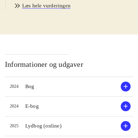
Danmark er ikke længere det land, vi
Læs hele vurderingen
kender, men består af indhegninger,
hvor menneskerne lever. Uden for
indhegningerne lever zombierne,
konstant på flugt fra menneskene,
som kun har ét mål, nemlig at dræbe
alle zombierne. Da en flok zombier
redder en dreng fra at blive dræbt af
Informationer og udgaver
menneskerne, starter en vild
forfølgelse. Zombierne, som har
Bog
2024
følelser og som ikke ønsker
menneskerne ondt og egentlig bare
vil leve i fred i naturen, må sande, at
E-bog
2024
det måske slet ikke er muligt at dele
jorden med menneskene
.
Lydbog (online)
2025
"Zombiejagt" er en anderledes