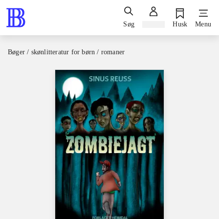
Søg
Log ind
Husk
Menu
Bøger / skønlitteratur for børn / romaner