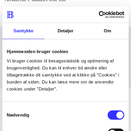
Samtykke
Detaljer
Om
Artikler med samme emner
Hjemmesiden bruger cookies
Fra
Vi bruger cookies til besøgsstatistik og optimering af
brugervenlighed. Du kan til enhver tid ændre eller
tilbagetrække dit samtykke ved at klikke på ”Cookies” i
bunden af siden. Du kan læse mere om de anvendte
cookies under ”Detaljer”.
Samtykkevalg
Nødvendig
Artikler
Alle registrerede artikler fordelt på udgivelser