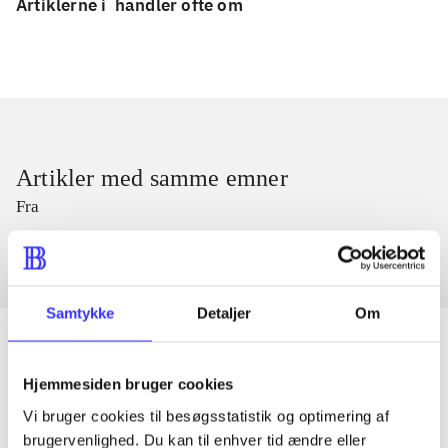
Artiklerne i
handler ofte om
Artikler med samme emner
Fra
Samtykke
Detaljer
Om
Hjemmesiden bruger cookies
Artikler
Vi bruger cookies til besøgsstatistik og optimering af
Alle registrerede artikler fordelt på udgivelser
brugervenlighed. Du kan til enhver tid ændre eller