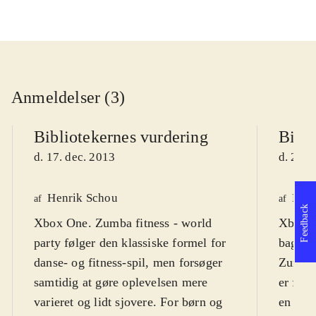
Anmeldelser (3)
Bibliotekernes vurdering
Bibli
d. 17. dec. 2013
d. 28. 
Henrik Schou
Henr
af
af
Feedback
Xbox One. Zumba fitness - world
Xbox 3
party følger den klassiske formel for
bag en
danse- og fitness-spil, men forsøger
Zumba f
samtidig at gøre oplevelsen mere
er for 
varieret og lidt sjovere. For børn og
en sol