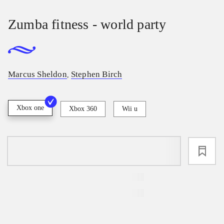
Zumba fitness - world party
Marcus Sheldon
Stephen Birch
,
Xbox one
Xbox 360
Wii u
loading