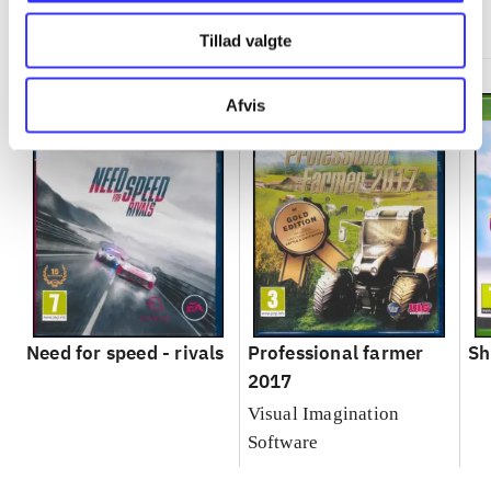
Minder om
Tillad valgte
Afvis
Need for speed - rivals
Professional farmer
Sh
2017
Visual Imagination
Software