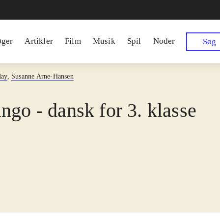
øger
Artikler
Film
Musik
Spil
Noder
Søg
May
,
Susanne Arne-Hansen
ngo - dansk for 3. klasse