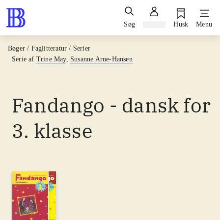
Søg
Log ind
Husk
Menu
Bøger / Faglitteratur / Serier
Serie af
Trine May
,
Susanne Arne-Hansen
Fandango - dansk for
3. klasse