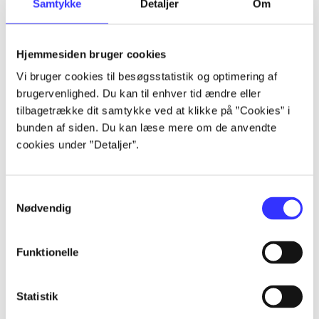
Samtykke
Detaljer
Om
af
af
lorem ipsum dolor sit amet ...
Hjemmesiden bruger cookies
lorem ipsum dolor sit amet ...
Vi bruger cookies til besøgsstatistik og optimering af
lorem ipsum dolor sit amet ...
brugervenlighed. Du kan til enhver tid ændre eller
lorem ipsum dolor sit amet ...
tilbagetrække dit samtykke ved at klikke på ”Cookies” i
lorem ipsum dolor sit amet ...
bunden af siden. Du kan læse mere om de anvendte
lorem ipsum dolor sit amet ...
cookies under ”Detaljer”.
lorem ipsum dolor sit amet ...
lorem ipsum dolor sit amet ...
Samtykkevalg
Nødvendig
Funktionelle
af
Statistik
af