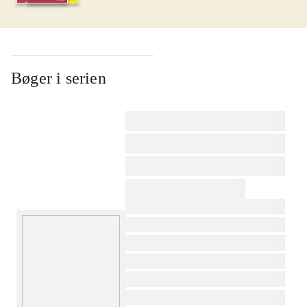
Bøger i serien
af
af
af
af
af
af