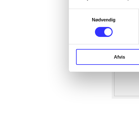
Samtykkevalg
Nødvendig
Afvis