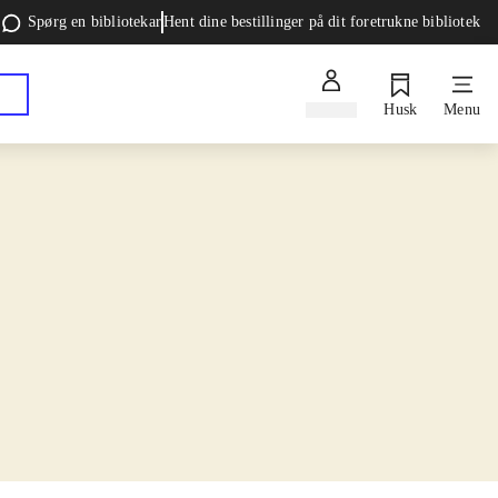
Spørg en bibliotekar
Hent dine bestillinger på dit foretrukne bibliotek
Log ind
Husk
Menu