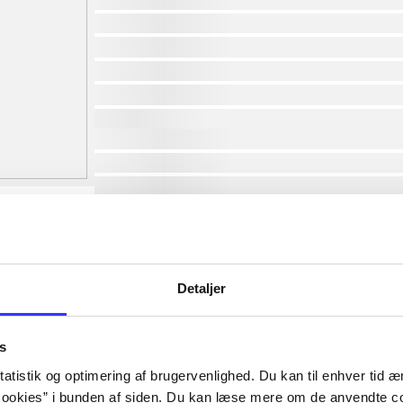
af
af
af
af
af
lorem ipsum dolor sit amet ...
lorem ipsum dolor sit amet ...
lorem ipsum dolor sit amet ...
lorem ipsum dolor sit amet ...
lorem ipsum dolor sit amet ...
lorem ipsum dolor sit amet ...
lorem ipsum dolor sit amet ...
Detaljer
lorem ipsum dolor sit amet ...
s
atistik og optimering af brugervenlighed. Du kan til enhver tid æn
ookies” i bunden af siden. Du kan læse mere om de anvendte co