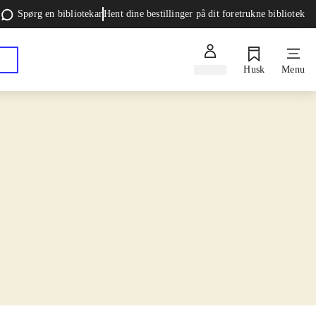
Spørg en bibliotekar
Hent dine bestillinger på dit foretrukne bibliotek
Log ind
Husk
Menu