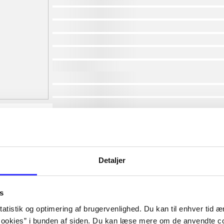
af
af
af
af
af
lorem ipsum dolor sit amet ...
lorem ipsum dolor sit amet ...
lorem ipsum dolor sit amet ...
lorem ipsum dolor sit amet ...
lorem ipsum dolor sit amet ...
lorem ipsum dolor sit amet ...
lorem ipsum dolor sit amet ...
Detaljer
lorem ipsum dolor sit amet ...
s
atistik og optimering af brugervenlighed. Du kan til enhver tid æn
ookies” i bunden af siden. Du kan læse mere om de anvendte co