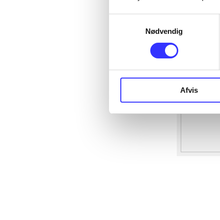
Samtykkevalg
Nødvendig
Afvis