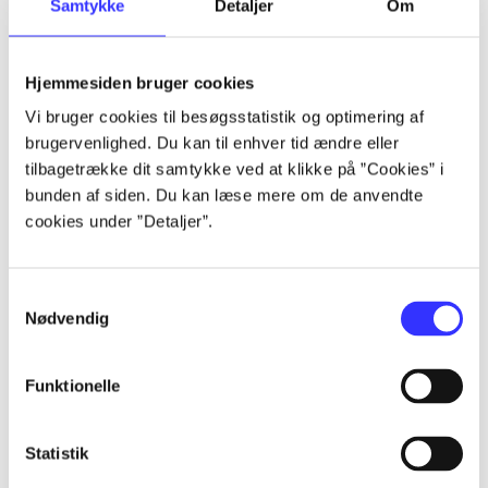
Samtykke
Detaljer
Om
af
af
lorem ipsum dolor sit amet ...
Hjemmesiden bruger cookies
lorem ipsum dolor sit amet ...
Vi bruger cookies til besøgsstatistik og optimering af
lorem ipsum dolor sit amet ...
brugervenlighed. Du kan til enhver tid ændre eller
lorem ipsum dolor sit amet ...
tilbagetrække dit samtykke ved at klikke på ”Cookies” i
lorem ipsum dolor sit amet ...
bunden af siden. Du kan læse mere om de anvendte
lorem ipsum dolor sit amet ...
cookies under ”Detaljer”.
lorem ipsum dolor sit amet ...
lorem ipsum dolor sit amet ...
Samtykkevalg
Nødvendig
Funktionelle
af
Statistik
af