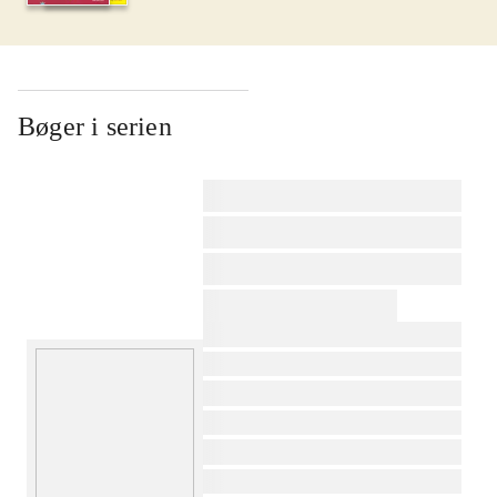
Bøger i serien
af
af
af
af
af
af