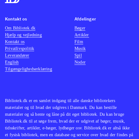
Fandango - dansk for 3.
klasse : grundbog. - -
Guide til
læringsmålstyret
undervisning
Kontakt os
Afdelinger
Om Bibliotek.dk
Bøger
Hjælp og vejledning
Artikler
Kontakt os
Film