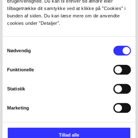
brugervenlighed. Du kan til enhver tid ændre eller
af
tilbagetrække dit samtykke ved at klikke på ”Cookies” i
af
bunden af siden. Du kan læse mere om de anvendte
cookies under ”Detaljer”.
af
af
Samtykkevalg
af
Nødvendig
af
lorem ipsum dolor sit amet ...
Funktionelle
lorem ipsum dolor sit amet ...
lorem ipsum dolor sit amet ...
Statistik
lorem ipsum dolor sit amet ...
Marketing
lorem ipsum dolor sit amet ...
lorem ipsum dolor sit amet ...
lorem ipsum dolor sit amet ...
Tillad alle