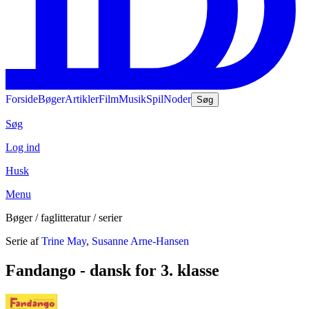
Forside
Bøger
Artikler
Film
Musik
Spil
Noder
Søg
Søg
Log ind
Husk
Menu
Bøger / faglitteratur / serier
Serie af
Trine May
,
Susanne Arne-Hansen
Fandango - dansk for 3. klasse