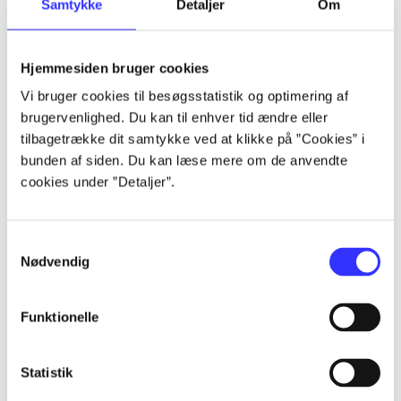
Samtykke
Detaljer
Om
af
af
lorem ipsum dolor sit amet ...
Hjemmesiden bruger cookies
lorem ipsum dolor sit amet ...
Vi bruger cookies til besøgsstatistik og optimering af
lorem ipsum dolor sit amet ...
brugervenlighed. Du kan til enhver tid ændre eller
lorem ipsum dolor sit amet ...
tilbagetrække dit samtykke ved at klikke på ”Cookies” i
lorem ipsum dolor sit amet ...
bunden af siden. Du kan læse mere om de anvendte
lorem ipsum dolor sit amet ...
cookies under ”Detaljer”.
lorem ipsum dolor sit amet ...
lorem ipsum dolor sit amet ...
Samtykkevalg
Nødvendig
Funktionelle
af
Statistik
af