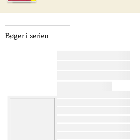
Bøger i serien
af
af
af
af
af
af