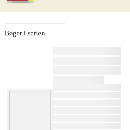
Bøger i serien
af
af
af
af
af
af