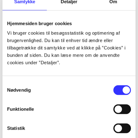
Samtykke
Detaljer
Om
af
af
lorem ipsum dolor sit amet ...
Hjemmesiden bruger cookies
lorem ipsum dolor sit amet ...
Vi bruger cookies til besøgsstatistik og optimering af
lorem ipsum dolor sit amet ...
brugervenlighed. Du kan til enhver tid ændre eller
lorem ipsum dolor sit amet ...
tilbagetrække dit samtykke ved at klikke på ”Cookies” i
lorem ipsum dolor sit amet ...
bunden af siden. Du kan læse mere om de anvendte
lorem ipsum dolor sit amet ...
cookies under ”Detaljer”.
lorem ipsum dolor sit amet ...
lorem ipsum dolor sit amet ...
Samtykkevalg
Nødvendig
Funktionelle
af
Statistik
af