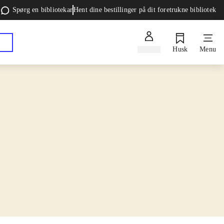
Spørg en bibliotekar
Hent dine bestillinger på dit foretrukne bibliotek
Log ind
Husk
Menu