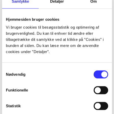
Samtykke
Detaljer
Om
af
af
lorem ipsum dolor sit amet ...
Hjemmesiden bruger cookies
lorem ipsum dolor sit amet ...
Vi bruger cookies til besøgsstatistik og optimering af
lorem ipsum dolor sit amet ...
brugervenlighed. Du kan til enhver tid ændre eller
lorem ipsum dolor sit amet ...
tilbagetrække dit samtykke ved at klikke på ”Cookies” i
lorem ipsum dolor sit amet ...
bunden af siden. Du kan læse mere om de anvendte
lorem ipsum dolor sit amet ...
cookies under ”Detaljer”.
lorem ipsum dolor sit amet ...
lorem ipsum dolor sit amet ...
Samtykkevalg
Nødvendig
Funktionelle
af
Statistik
af