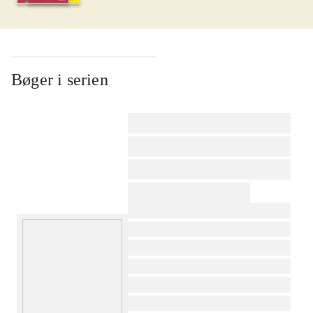
Bøger i serien
af
af
af
af
af
af