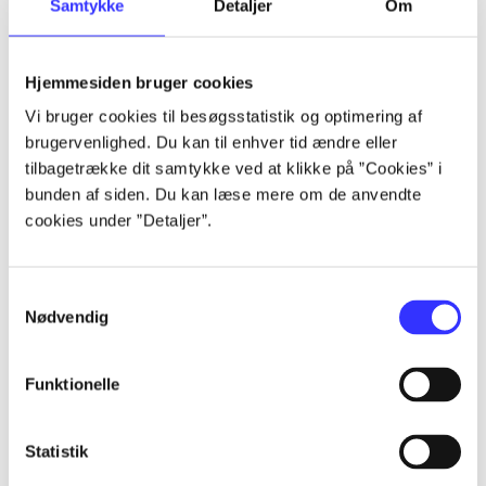
Samtykke
Detaljer
Om
af
af
lorem ipsum dolor sit amet ...
Hjemmesiden bruger cookies
lorem ipsum dolor sit amet ...
Vi bruger cookies til besøgsstatistik og optimering af
lorem ipsum dolor sit amet ...
brugervenlighed. Du kan til enhver tid ændre eller
lorem ipsum dolor sit amet ...
tilbagetrække dit samtykke ved at klikke på ”Cookies” i
lorem ipsum dolor sit amet ...
bunden af siden. Du kan læse mere om de anvendte
lorem ipsum dolor sit amet ...
cookies under ”Detaljer”.
lorem ipsum dolor sit amet ...
lorem ipsum dolor sit amet ...
Samtykkevalg
Nødvendig
Funktionelle
af
Statistik
af