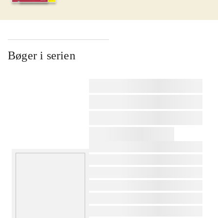
Bøger i serien
af
af
af
af
af
af