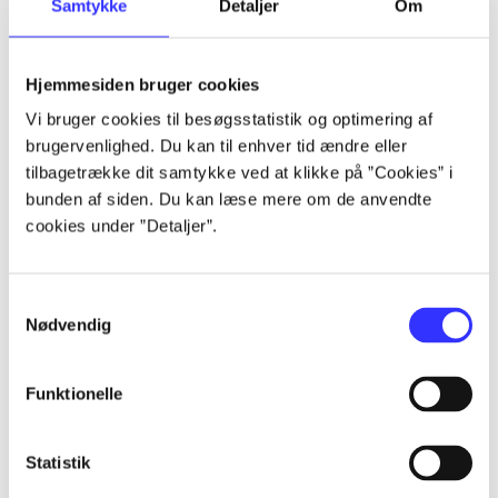
Samtykke
Detaljer
Om
af
af
lorem ipsum dolor sit amet ...
Hjemmesiden bruger cookies
lorem ipsum dolor sit amet ...
Vi bruger cookies til besøgsstatistik og optimering af
lorem ipsum dolor sit amet ...
brugervenlighed. Du kan til enhver tid ændre eller
lorem ipsum dolor sit amet ...
tilbagetrække dit samtykke ved at klikke på ”Cookies” i
lorem ipsum dolor sit amet ...
bunden af siden. Du kan læse mere om de anvendte
lorem ipsum dolor sit amet ...
cookies under ”Detaljer”.
lorem ipsum dolor sit amet ...
lorem ipsum dolor sit amet ...
Samtykkevalg
Nødvendig
Funktionelle
af
Statistik
af