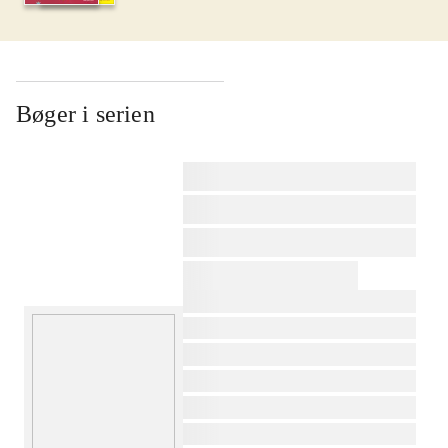
Bøger i serien
af
af
af
af
af
af