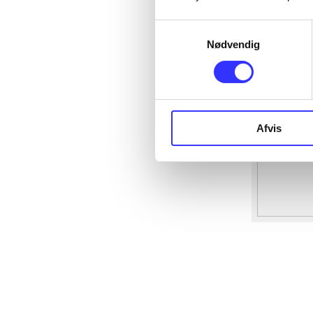
Samtykkevalg
Nødvendig
Afvis