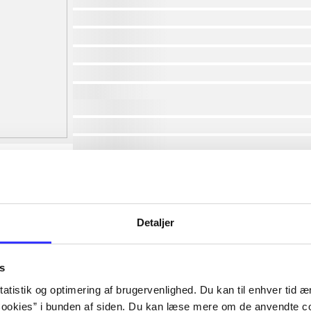
af
af
af
af
af
lorem ipsum dolor sit amet ...
lorem ipsum dolor sit amet ...
lorem ipsum dolor sit amet ...
lorem ipsum dolor sit amet ...
lorem ipsum dolor sit amet ...
lorem ipsum dolor sit amet ...
lorem ipsum dolor sit amet ...
Detaljer
lorem ipsum dolor sit amet ...
s
atistik og optimering af brugervenlighed. Du kan til enhver tid æn
ookies” i bunden af siden. Du kan læse mere om de anvendte co