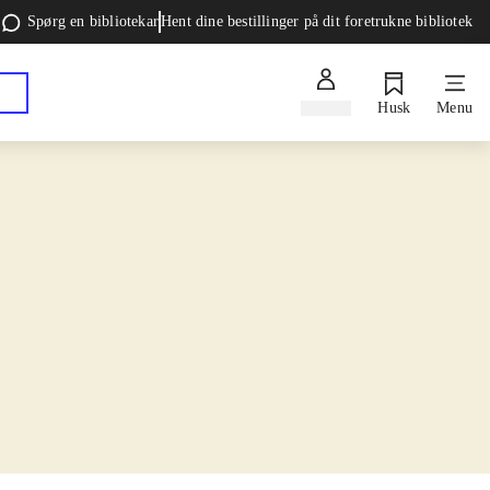
Spørg en bibliotekar
Hent dine bestillinger på dit foretrukne bibliotek
Log ind
Husk
Menu