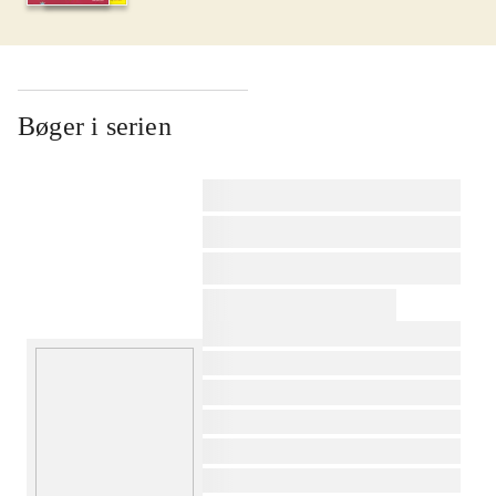
Bøger i serien
af
af
af
af
af
af