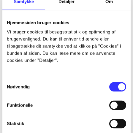
Samtykke
Detaljer
Om
af
af
lorem ipsum dolor sit amet ...
Hjemmesiden bruger cookies
lorem ipsum dolor sit amet ...
Vi bruger cookies til besøgsstatistik og optimering af
lorem ipsum dolor sit amet ...
brugervenlighed. Du kan til enhver tid ændre eller
lorem ipsum dolor sit amet ...
tilbagetrække dit samtykke ved at klikke på ”Cookies” i
lorem ipsum dolor sit amet ...
bunden af siden. Du kan læse mere om de anvendte
lorem ipsum dolor sit amet ...
cookies under ”Detaljer”.
lorem ipsum dolor sit amet ...
lorem ipsum dolor sit amet ...
Samtykkevalg
Nødvendig
Funktionelle
af
Statistik
af