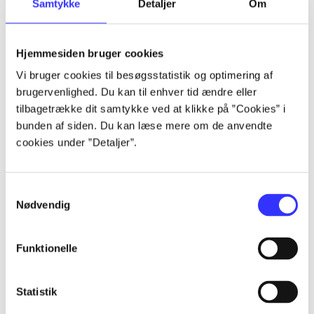
Samtykke
Detaljer
Om
af
af
lorem ipsum dolor sit amet ...
Hjemmesiden bruger cookies
lorem ipsum dolor sit amet ...
Vi bruger cookies til besøgsstatistik og optimering af
lorem ipsum dolor sit amet ...
brugervenlighed. Du kan til enhver tid ændre eller
lorem ipsum dolor sit amet ...
tilbagetrække dit samtykke ved at klikke på ”Cookies” i
lorem ipsum dolor sit amet ...
bunden af siden. Du kan læse mere om de anvendte
lorem ipsum dolor sit amet ...
cookies under ”Detaljer”.
lorem ipsum dolor sit amet ...
lorem ipsum dolor sit amet ...
Samtykkevalg
Nødvendig
Funktionelle
af
Statistik
af