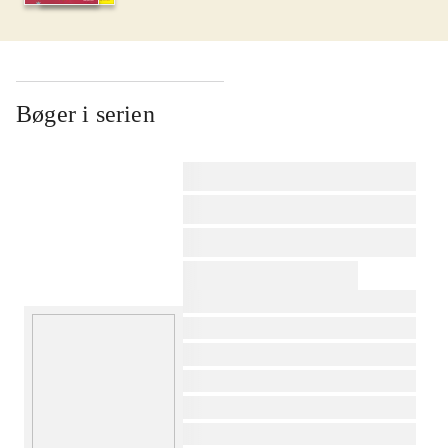
Bøger i serien
af
af
af
af
af
af