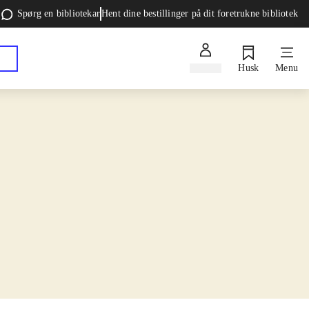
Spørg en bibliotekar
Hent dine bestillinger på dit foretrukne bibliotek
Log ind
Husk
Menu