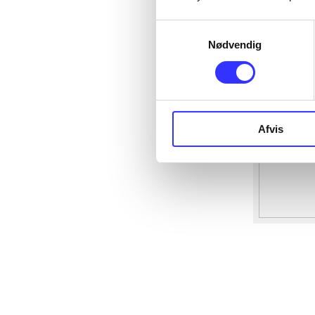
Samtykkevalg
Nødvendig
Afvis