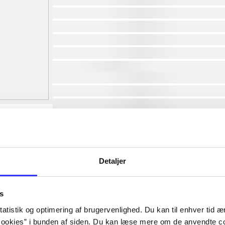
af
af
af
af
af
lorem ipsum dolor sit amet ...
lorem ipsum dolor sit amet ...
lorem ipsum dolor sit amet ...
lorem ipsum dolor sit amet ...
lorem ipsum dolor sit amet ...
lorem ipsum dolor sit amet ...
lorem ipsum dolor sit amet ...
Detaljer
lorem ipsum dolor sit amet ...
s
atistik og optimering af brugervenlighed. Du kan til enhver tid æn
ookies” i bunden af siden. Du kan læse mere om de anvendte co