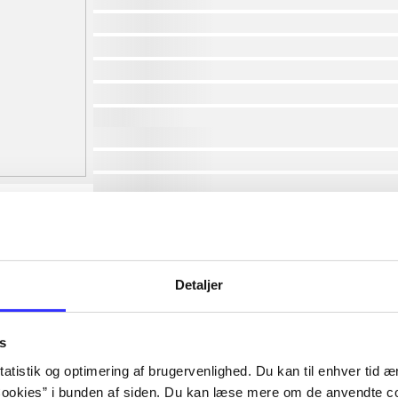
af
af
af
af
af
lorem ipsum dolor sit amet ...
lorem ipsum dolor sit amet ...
lorem ipsum dolor sit amet ...
lorem ipsum dolor sit amet ...
lorem ipsum dolor sit amet ...
lorem ipsum dolor sit amet ...
lorem ipsum dolor sit amet ...
Detaljer
lorem ipsum dolor sit amet ...
s
atistik og optimering af brugervenlighed. Du kan til enhver tid æn
ookies” i bunden af siden. Du kan læse mere om de anvendte co