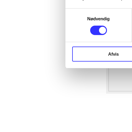
Samtykkevalg
Nødvendig
Afvis