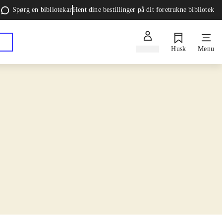
Spørg en bibliotekar
Hent dine bestillinger på dit foretrukne bibliotek
Log ind
Husk
Menu