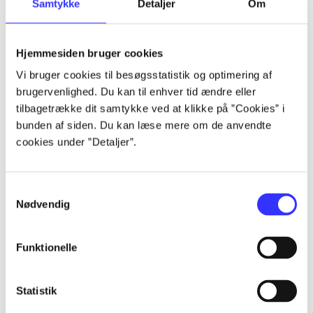
Samtykke
Detaljer
Om
af
af
lorem ipsum dolor sit amet ...
Hjemmesiden bruger cookies
lorem ipsum dolor sit amet ...
Vi bruger cookies til besøgsstatistik og optimering af
lorem ipsum dolor sit amet ...
brugervenlighed. Du kan til enhver tid ændre eller
lorem ipsum dolor sit amet ...
tilbagetrække dit samtykke ved at klikke på ”Cookies” i
lorem ipsum dolor sit amet ...
bunden af siden. Du kan læse mere om de anvendte
lorem ipsum dolor sit amet ...
cookies under ”Detaljer”.
lorem ipsum dolor sit amet ...
lorem ipsum dolor sit amet ...
Samtykkevalg
Nødvendig
Funktionelle
af
Statistik
af