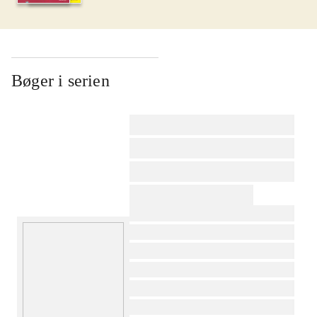
Bøger i serien
af
af
af
af
af
af