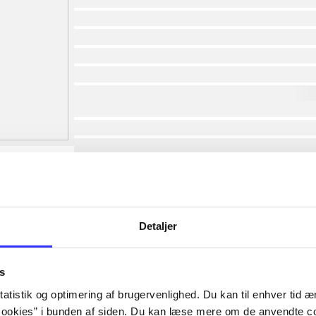
af
af
af
af
af
lorem ipsum dolor sit amet ...
lorem ipsum dolor sit amet ...
lorem ipsum dolor sit amet ...
lorem ipsum dolor sit amet ...
lorem ipsum dolor sit amet ...
lorem ipsum dolor sit amet ...
lorem ipsum dolor sit amet ...
Detaljer
lorem ipsum dolor sit amet ...
s
atistik og optimering af brugervenlighed. Du kan til enhver tid æn
ookies” i bunden af siden. Du kan læse mere om de anvendte co