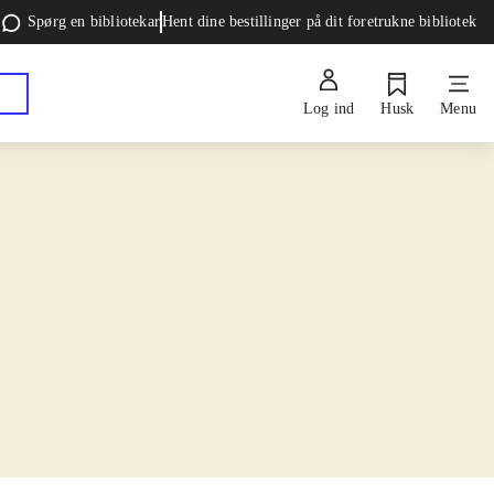
Spørg en bibliotekar
Hent dine bestillinger på dit foretrukne bibliotek
Log ind
Husk
Menu