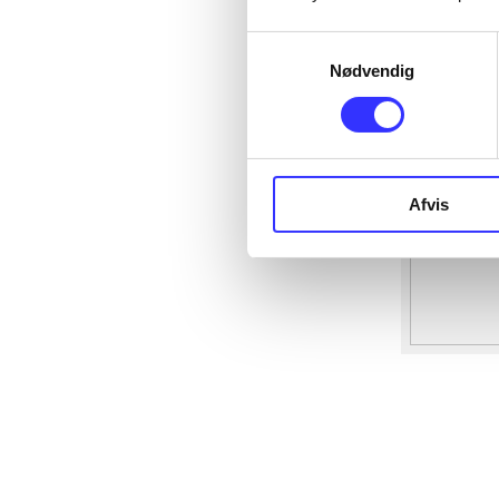
Samtykkevalg
Nødvendig
Afvis