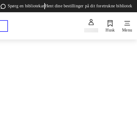
Spørg en bibliotekar
Hent dine bestillinger på dit foretrukne bibliotek
Log ind
Husk
Menu