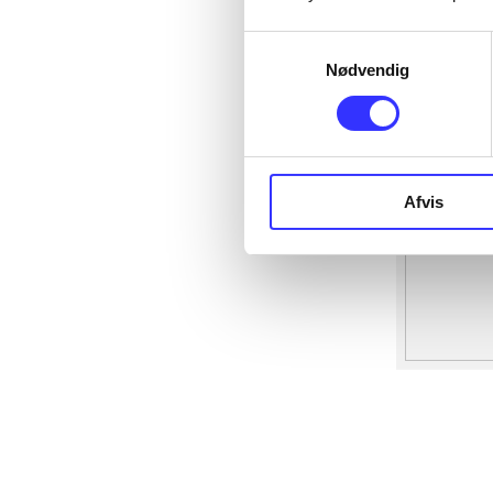
Samtykkevalg
Nødvendig
Afvis