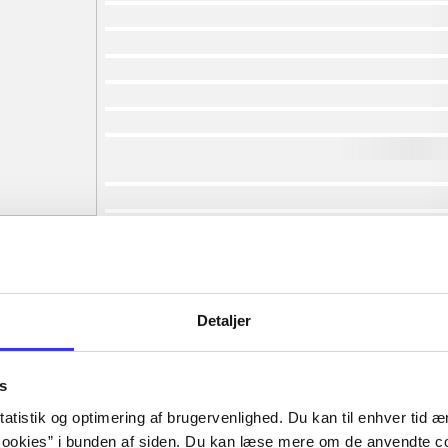
af
af
af
af
af
af
lorem ipsum dolor sit amet ...
lorem ipsum dolor sit amet ...
lorem ipsum dolor sit amet ...
lorem ipsum dolor sit amet ...
lorem ipsum dolor sit amet ...
lorem ipsum dolor sit amet ...
Detaljer
lorem ipsum dolor sit amet ...
lorem ipsum dolor sit amet ...
s
atistik og optimering af brugervenlighed. Du kan til enhver tid æn
ookies” i bunden af siden. Du kan læse mere om de anvendte co