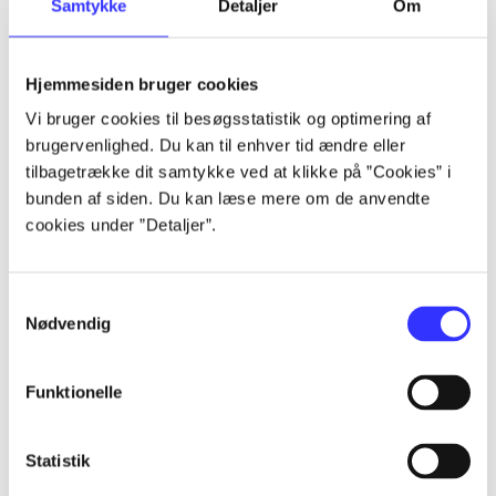
Samtykke
Detaljer
Om
af
af
lorem ipsum dolor sit amet ...
Hjemmesiden bruger cookies
lorem ipsum dolor sit amet ...
Vi bruger cookies til besøgsstatistik og optimering af
lorem ipsum dolor sit amet ...
brugervenlighed. Du kan til enhver tid ændre eller
lorem ipsum dolor sit amet ...
tilbagetrække dit samtykke ved at klikke på ”Cookies” i
lorem ipsum dolor sit amet ...
bunden af siden. Du kan læse mere om de anvendte
lorem ipsum dolor sit amet ...
cookies under ”Detaljer”.
lorem ipsum dolor sit amet ...
lorem ipsum dolor sit amet ...
Samtykkevalg
Nødvendig
Funktionelle
af
Statistik
af