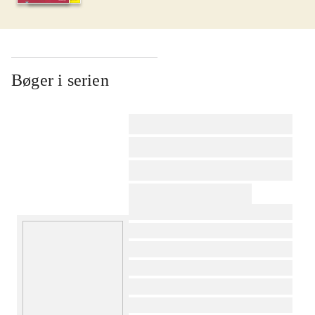
Bøger i serien
af
af
af
af
af
af