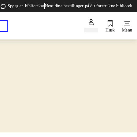
Spørg en bibliotekar
Hent dine bestillinger på dit foretrukne bibliotek
Log ind
Husk
Menu