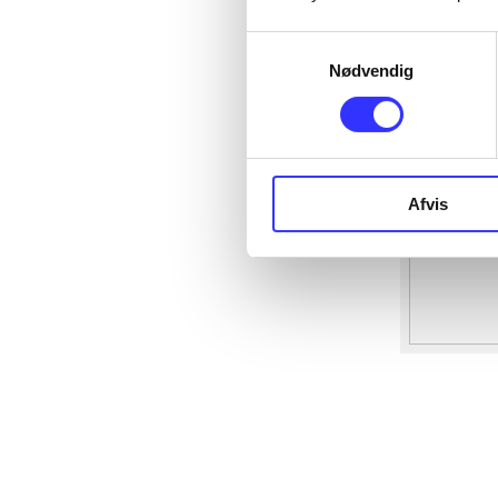
Samtykkevalg
Nødvendig
Afvis