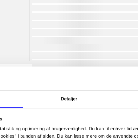
af
af
af
af
af
lorem ipsum dolor sit amet ...
lorem ipsum dolor sit amet ...
lorem ipsum dolor sit amet ...
lorem ipsum dolor sit amet ...
lorem ipsum dolor sit amet ...
lorem ipsum dolor sit amet ...
lorem ipsum dolor sit amet ...
Detaljer
lorem ipsum dolor sit amet ...
s
atistik og optimering af brugervenlighed. Du kan til enhver tid æn
ookies” i bunden af siden. Du kan læse mere om de anvendte co