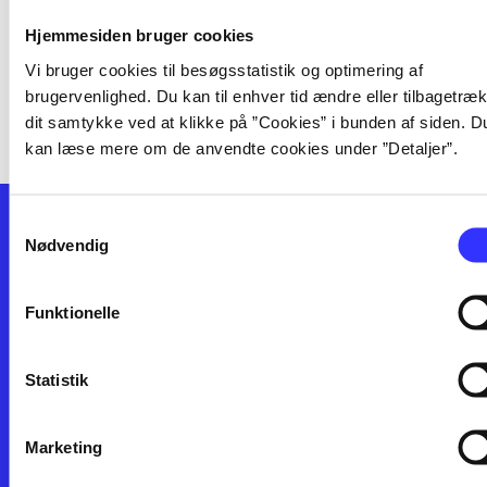
[! unknown label: label-undefined in
Hjemmesiden bruger cookies
context: facets] i serien
Vi bruger cookies til besøgsstatistik og optimering af
brugervenlighed. Du kan til enhver tid ændre eller tilbagetræ
dit samtykke ved at klikke på ”Cookies” i bunden af siden. D
kan læse mere om de anvendte cookies under ”Detaljer”.
Samtykkevalg
Nødvendig
Funktionelle
Kontakt os
Afdelinger
Statistik
Om Bibliotek.dk
Bøger
Hjælp og vejledning
Artikler
Kontakt os
Film
Marketing
Privatlivspolitik
Musik