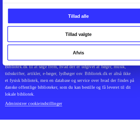
Leverandører
Spil
English
Noder
Tilgængelighedserklæring
Tillad alle
Tillad valgte
Bibliotek.dk er en samlet indgang til alle danske bibliotekers
Afvis
materialer og til hvad der udgives i Danmark. Du kan bestille
materialer og så hente og låne på dit eget bibliotek. Du kan bruge
Bibliotek.dk til at søge frem, hvad der er udgivet af bøger, musik,
tidsskrifter, artikler, e-bøger, lydbøger osv. Bibliotek.dk er altså ikke
et fysisk bibliotek, men en database og service over hvad der findes på
danske offentlige biblioteker, som du kan bestille og få leveret til dit
lokale bibliotek.
Administrer cookieindstillinger