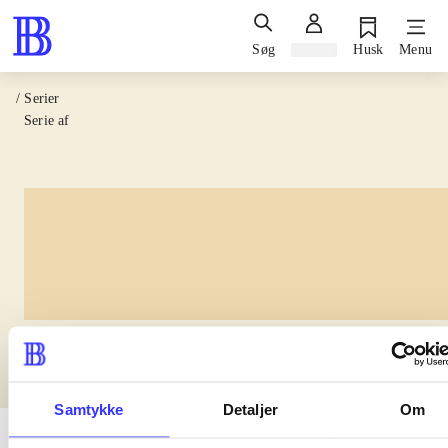
Søg
Log ind
Husk
Menu
/ Serier
Serie af
lorem ipsum dolor sit amet
Samtykke
Detaljer
Om