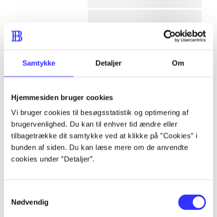
af
af
Samtykke
Detaljer
Om
af
af
af
Hjemmesiden bruger cookies
af
Vi bruger cookies til besøgsstatistik og optimering af
af
brugervenlighed. Du kan til enhver tid ændre eller
af
tilbagetrække dit samtykke ved at klikke på ”Cookies” i
lorem ipsum dolor sit amet ...
bunden af siden. Du kan læse mere om de anvendte
lorem ipsum dolor sit amet ...
cookies under ”Detaljer”.
lorem ipsum dolor sit amet ...
lorem ipsum dolor sit amet ...
Samtykkevalg
lorem ipsum dolor sit amet ...
Nødvendig
lorem ipsum dolor sit amet ...