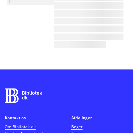
lorem ipsum dolor sit amet ...
lorem ipsum dolor sit amet ...
lorem ipsum dolor sit amet ...
lorem ipsum dolor sit amet ...
lorem ipsum dolor sit amet ...
lorem ipsum dolor sit amet ...
Kontakt os
Afdelinger
Om Bibliotek.dk
Bøger