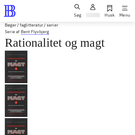
Søg
Log ind
Husk
Menu
Bøger / faglitteratur / serier
Serie af
Bent Flyvbjerg
Rationalitet og magt