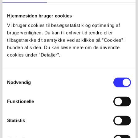
lorem ipsum dolor sit amet ...
lorem ipsum dolor sit amet ...
Hjemmesiden bruger cookies
lorem ipsum dolor sit amet ...
Vi bruger cookies til besøgsstatistik og optimering af
lorem ipsum dolor sit amet ...
brugervenlighed. Du kan til enhver tid ændre eller
lorem ipsum dolor sit amet ...
tilbagetrække dit samtykke ved at klikke på ”Cookies” i
lorem ipsum dolor sit amet ...
bunden af siden. Du kan læse mere om de anvendte
lorem ipsum dolor sit amet ...
cookies under ”Detaljer”.
lorem ipsum dolor sit amet ...
Samtykkevalg
Nødvendig
Funktionelle
af
af
Statistik
af
af