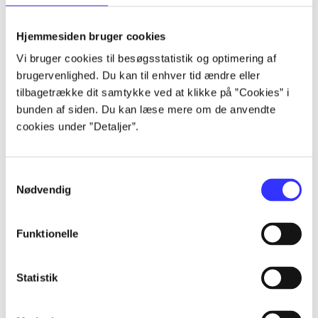
lorem ipsum dolor sit amet ...
lorem ipsum dolor sit amet ...
Hjemmesiden bruger cookies
lorem ipsum dolor sit amet ...
Vi bruger cookies til besøgsstatistik og optimering af
lorem ipsum dolor sit amet ...
brugervenlighed. Du kan til enhver tid ændre eller
lorem ipsum dolor sit amet ...
tilbagetrække dit samtykke ved at klikke på ”Cookies” i
lorem ipsum dolor sit amet ...
bunden af siden. Du kan læse mere om de anvendte
lorem ipsum dolor sit amet ...
cookies under ”Detaljer”.
lorem ipsum dolor sit amet ...
Samtykkevalg
Nødvendig
Funktionelle
af
af
Statistik
af
af