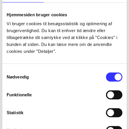
lorem ipsum dolor sit amet ...
lorem ipsum dolor sit amet ...
Hjemmesiden bruger cookies
lorem ipsum dolor sit amet ...
Vi bruger cookies til besøgsstatistik og optimering af
lorem ipsum dolor sit amet ...
brugervenlighed. Du kan til enhver tid ændre eller
lorem ipsum dolor sit amet ...
tilbagetrække dit samtykke ved at klikke på ”Cookies” i
lorem ipsum dolor sit amet ...
bunden af siden. Du kan læse mere om de anvendte
lorem ipsum dolor sit amet ...
cookies under ”Detaljer”.
lorem ipsum dolor sit amet ...
Samtykkevalg
Nødvendig
Funktionelle
af
af
Statistik
af
af