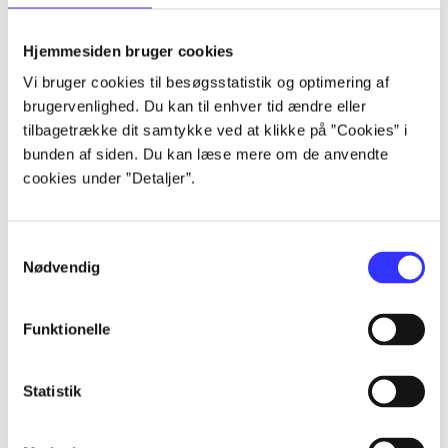
lorem ipsum dolor sit amet ...
lorem ipsum dolor sit amet ...
Hjemmesiden bruger cookies
lorem ipsum dolor sit amet ...
Vi bruger cookies til besøgsstatistik og optimering af
lorem ipsum dolor sit amet ...
brugervenlighed. Du kan til enhver tid ændre eller
lorem ipsum dolor sit amet ...
tilbagetrække dit samtykke ved at klikke på ”Cookies” i
lorem ipsum dolor sit amet ...
bunden af siden. Du kan læse mere om de anvendte
lorem ipsum dolor sit amet ...
cookies under ”Detaljer”.
lorem ipsum dolor sit amet ...
Samtykkevalg
Nødvendig
Funktionelle
af
af
Statistik
af
af