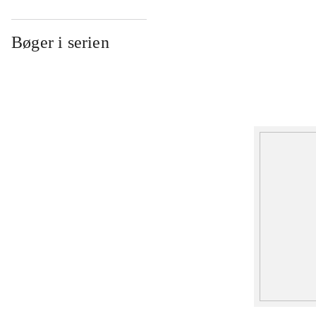
Bøger i serien