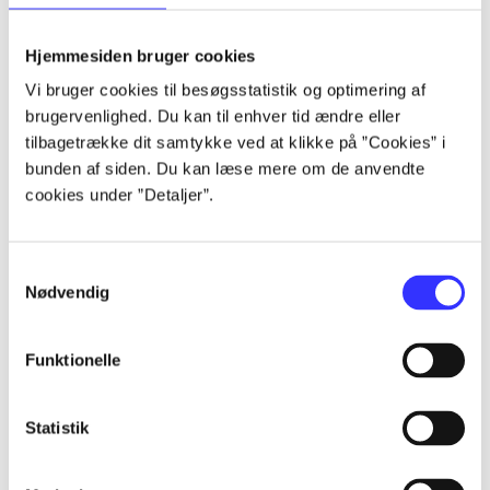
lorem ipsum dolor sit amet ...
lorem ipsum dolor sit amet ...
Hjemmesiden bruger cookies
lorem ipsum dolor sit amet ...
Vi bruger cookies til besøgsstatistik og optimering af
lorem ipsum dolor sit amet ...
brugervenlighed. Du kan til enhver tid ændre eller
lorem ipsum dolor sit amet ...
tilbagetrække dit samtykke ved at klikke på ”Cookies” i
lorem ipsum dolor sit amet ...
bunden af siden. Du kan læse mere om de anvendte
lorem ipsum dolor sit amet ...
cookies under ”Detaljer”.
lorem ipsum dolor sit amet ...
Samtykkevalg
Nødvendig
Funktionelle
af
af
Statistik
af
af