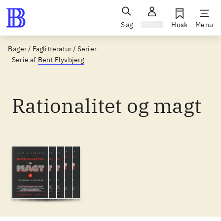
Søg
Log ind
Husk
Menu
Bøger / Faglitteratur / Serier
Serie af
Bent Flyvbjerg
Rationalitet og magt