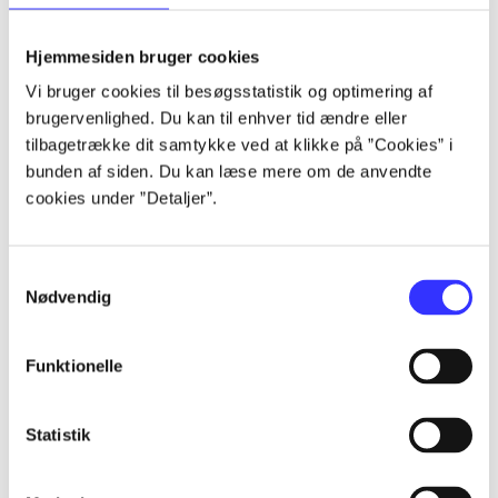
lorem ipsum dolor sit amet ...
lorem ipsum dolor sit amet ...
Hjemmesiden bruger cookies
lorem ipsum dolor sit amet ...
Vi bruger cookies til besøgsstatistik og optimering af
lorem ipsum dolor sit amet ...
brugervenlighed. Du kan til enhver tid ændre eller
lorem ipsum dolor sit amet ...
tilbagetrække dit samtykke ved at klikke på ”Cookies” i
lorem ipsum dolor sit amet ...
bunden af siden. Du kan læse mere om de anvendte
lorem ipsum dolor sit amet ...
cookies under ”Detaljer”.
lorem ipsum dolor sit amet ...
Samtykkevalg
Nødvendig
Funktionelle
af
af
Statistik
af
af