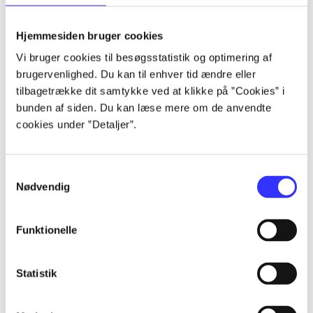
lorem ipsum dolor sit amet ...
lorem ipsum dolor sit amet ...
Hjemmesiden bruger cookies
lorem ipsum dolor sit amet ...
Vi bruger cookies til besøgsstatistik og optimering af
lorem ipsum dolor sit amet ...
brugervenlighed. Du kan til enhver tid ændre eller
lorem ipsum dolor sit amet ...
tilbagetrække dit samtykke ved at klikke på ”Cookies” i
lorem ipsum dolor sit amet ...
bunden af siden. Du kan læse mere om de anvendte
lorem ipsum dolor sit amet ...
cookies under ”Detaljer”.
lorem ipsum dolor sit amet ...
Samtykkevalg
Nødvendig
Funktionelle
af
af
Statistik
af
af