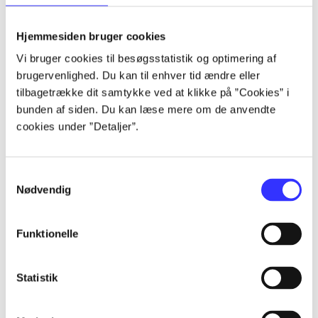
lorem ipsum dolor sit amet ...
lorem ipsum dolor sit amet ...
Hjemmesiden bruger cookies
lorem ipsum dolor sit amet ...
Vi bruger cookies til besøgsstatistik og optimering af
lorem ipsum dolor sit amet ...
brugervenlighed. Du kan til enhver tid ændre eller
lorem ipsum dolor sit amet ...
tilbagetrække dit samtykke ved at klikke på ”Cookies” i
lorem ipsum dolor sit amet ...
bunden af siden. Du kan læse mere om de anvendte
lorem ipsum dolor sit amet ...
cookies under ”Detaljer”.
lorem ipsum dolor sit amet ...
Samtykkevalg
Nødvendig
Funktionelle
af
af
Statistik
af
af