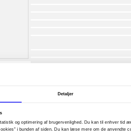
af
af
af
af
af
af
lorem ipsum dolor sit amet ...
lorem ipsum dolor sit amet ...
lorem ipsum dolor sit amet ...
lorem ipsum dolor sit amet ...
lorem ipsum dolor sit amet ...
lorem ipsum dolor sit amet ...
lorem ipsum dolor sit amet ...
Detaljer
lorem ipsum dolor sit amet ...
s
atistik og optimering af brugervenlighed. Du kan til enhver tid æn
ookies” i bunden af siden. Du kan læse mere om de anvendte co