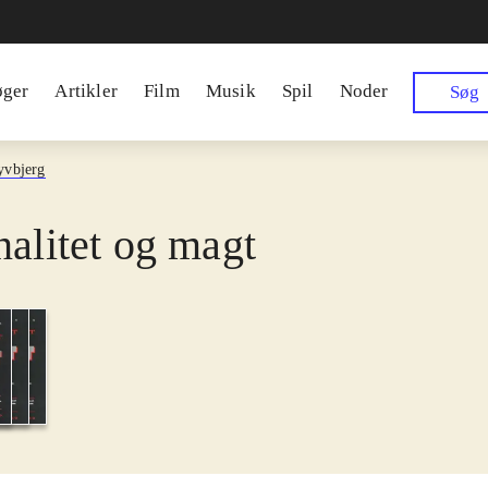
øger
Artikler
Film
Musik
Spil
Noder
Søg
yvbjerg
nalitet og magt