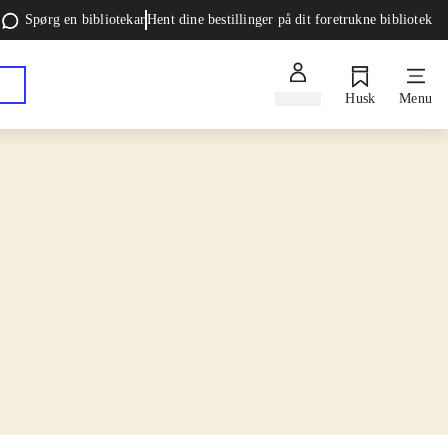
Spørg en bibliotekar
Hent dine bestillinger på dit foretrukne bibliotek
Log ind
Husk
Menu