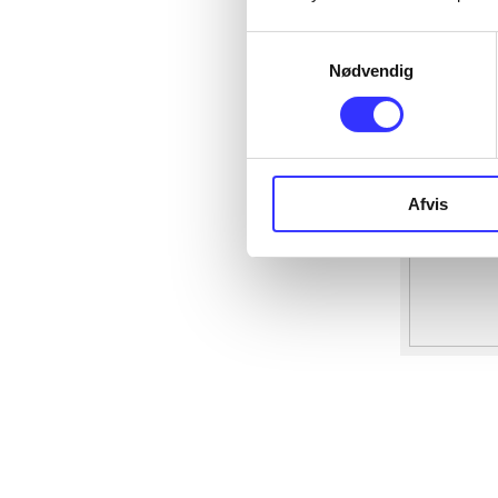
Samtykkevalg
Nødvendig
Afvis