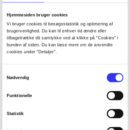
lorem ipsum dolor sit amet ...
lorem ipsum dolor sit amet ...
Hjemmesiden bruger cookies
lorem ipsum dolor sit amet ...
Vi bruger cookies til besøgsstatistik og optimering af
lorem ipsum dolor sit amet ...
brugervenlighed. Du kan til enhver tid ændre eller
lorem ipsum dolor sit amet ...
tilbagetrække dit samtykke ved at klikke på ”Cookies” i
lorem ipsum dolor sit amet ...
bunden af siden. Du kan læse mere om de anvendte
lorem ipsum dolor sit amet ...
cookies under ”Detaljer”.
lorem ipsum dolor sit amet ...
Samtykkevalg
Nødvendig
Funktionelle
af
af
Statistik
af
af