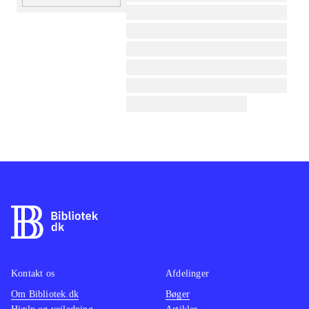
lorem ipsum dolor sit amet ...
lorem ipsum dolor sit amet ...
lorem ipsum dolor sit amet ...
lorem ipsum dolor sit amet ...
lorem ipsum dolor sit amet ...
lorem ipsum dolor sit amet ...
Kontakt os
Afdelinger
Om Bibliotek.dk
Bøger