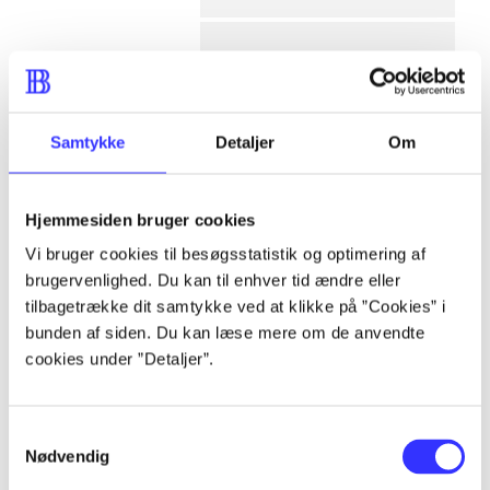
af
af
Samtykke
Detaljer
Om
af
af
af
Hjemmesiden bruger cookies
af
Vi bruger cookies til besøgsstatistik og optimering af
af
brugervenlighed. Du kan til enhver tid ændre eller
af
tilbagetrække dit samtykke ved at klikke på ”Cookies” i
lorem ipsum dolor sit amet ...
bunden af siden. Du kan læse mere om de anvendte
lorem ipsum dolor sit amet ...
cookies under ”Detaljer”.
lorem ipsum dolor sit amet ...
lorem ipsum dolor sit amet ...
Samtykkevalg
lorem ipsum dolor sit amet ...
Nødvendig
lorem ipsum dolor sit amet ...