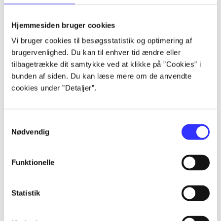
lorem ipsum dolor sit amet ...
lorem ipsum dolor sit amet ...
Hjemmesiden bruger cookies
lorem ipsum dolor sit amet ...
Vi bruger cookies til besøgsstatistik og optimering af
lorem ipsum dolor sit amet ...
brugervenlighed. Du kan til enhver tid ændre eller
lorem ipsum dolor sit amet ...
tilbagetrække dit samtykke ved at klikke på ”Cookies” i
lorem ipsum dolor sit amet ...
bunden af siden. Du kan læse mere om de anvendte
lorem ipsum dolor sit amet ...
cookies under ”Detaljer”.
lorem ipsum dolor sit amet ...
Samtykkevalg
Nødvendig
Funktionelle
af
af
Statistik
af
af