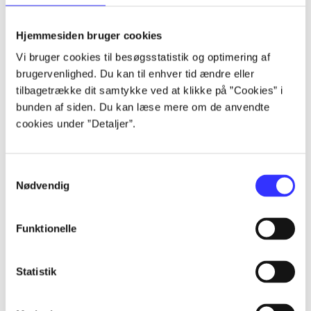
lorem ipsum dolor sit amet ...
lorem ipsum dolor sit amet ...
Hjemmesiden bruger cookies
lorem ipsum dolor sit amet ...
Vi bruger cookies til besøgsstatistik og optimering af
lorem ipsum dolor sit amet ...
brugervenlighed. Du kan til enhver tid ændre eller
lorem ipsum dolor sit amet ...
tilbagetrække dit samtykke ved at klikke på ”Cookies” i
lorem ipsum dolor sit amet ...
bunden af siden. Du kan læse mere om de anvendte
lorem ipsum dolor sit amet ...
cookies under ”Detaljer”.
lorem ipsum dolor sit amet ...
Samtykkevalg
Nødvendig
Funktionelle
af
af
Statistik
af
af