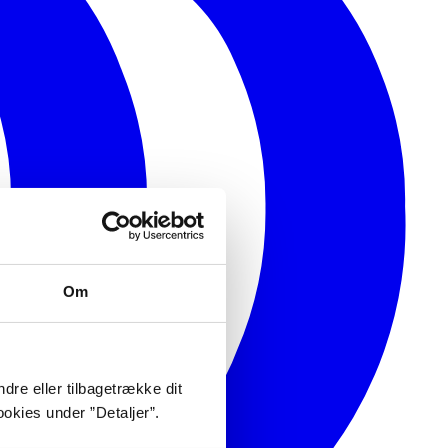
Om
dre eller tilbagetrække dit
okies under ”Detaljer”.