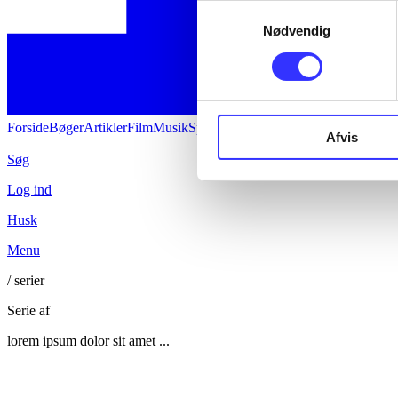
Samtykkevalg
Nødvendig
Forside
Bøger
Artikler
Film
Musik
Spil
Noder
Søg
Afvis
Søg
Log ind
Husk
Menu
/ serier
Serie af
lorem ipsum dolor sit amet ...