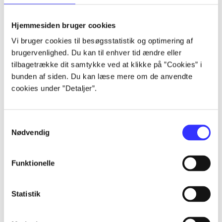
lorem ipsum dolor sit amet ...
lorem ipsum dolor sit amet ...
Hjemmesiden bruger cookies
lorem ipsum dolor sit amet ...
Vi bruger cookies til besøgsstatistik og optimering af
lorem ipsum dolor sit amet ...
brugervenlighed. Du kan til enhver tid ændre eller
lorem ipsum dolor sit amet ...
tilbagetrække dit samtykke ved at klikke på ”Cookies” i
lorem ipsum dolor sit amet ...
bunden af siden. Du kan læse mere om de anvendte
lorem ipsum dolor sit amet ...
cookies under ”Detaljer”.
lorem ipsum dolor sit amet ...
Samtykkevalg
Nødvendig
Funktionelle
af
af
Statistik
af
af