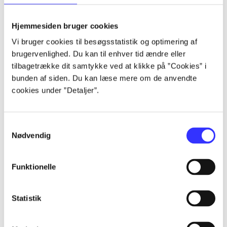
lorem ipsum dolor sit amet ...
lorem ipsum dolor sit amet ...
Hjemmesiden bruger cookies
lorem ipsum dolor sit amet ...
Vi bruger cookies til besøgsstatistik og optimering af
lorem ipsum dolor sit amet ...
brugervenlighed. Du kan til enhver tid ændre eller
lorem ipsum dolor sit amet ...
tilbagetrække dit samtykke ved at klikke på ”Cookies” i
lorem ipsum dolor sit amet ...
bunden af siden. Du kan læse mere om de anvendte
lorem ipsum dolor sit amet ...
cookies under ”Detaljer”.
lorem ipsum dolor sit amet ...
Samtykkevalg
Nødvendig
Funktionelle
af
af
Statistik
af
af