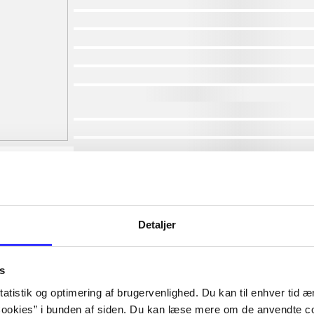
af
af
af
af
af
af
lorem ipsum dolor sit amet ...
lorem ipsum dolor sit amet ...
lorem ipsum dolor sit amet ...
lorem ipsum dolor sit amet ...
lorem ipsum dolor sit amet ...
lorem ipsum dolor sit amet ...
lorem ipsum dolor sit amet ...
Detaljer
lorem ipsum dolor sit amet ...
s
atistik og optimering af brugervenlighed. Du kan til enhver tid æn
ookies” i bunden af siden. Du kan læse mere om de anvendte co