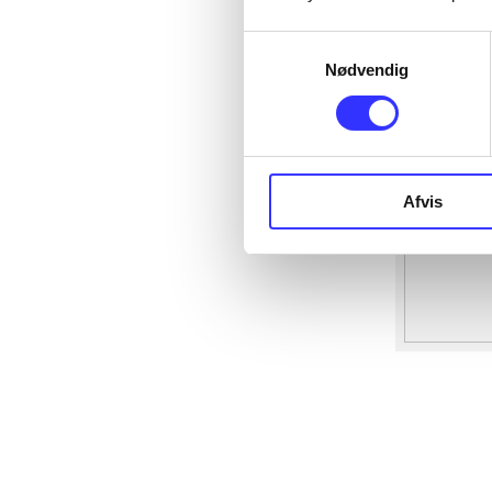
Samtykkevalg
Nødvendig
Afvis