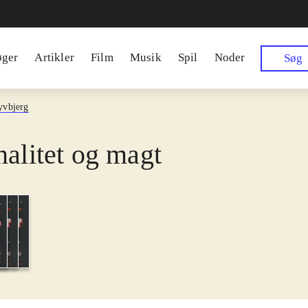
øger
Artikler
Film
Musik
Spil
Noder
Søg
yvbjerg
nalitet og magt