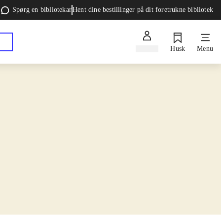
Spørg en bibliotekar
Hent dine bestillinger på dit foretrukne bibliotek
Log ind
Husk
Menu